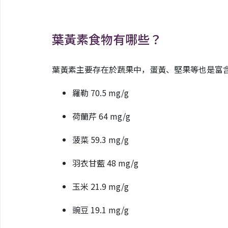
葉黃素食物有哪些？
葉黃素主要存在於蔬果中，蛋黃、堅果等也是富
羅勒 70.5 mg/g
荷蘭芹 64 mg/g
菠菜 59.3 mg/g
羽衣甘藍 48 mg/g
玉米 21.9 mg/g
豌豆 19.1 mg/g