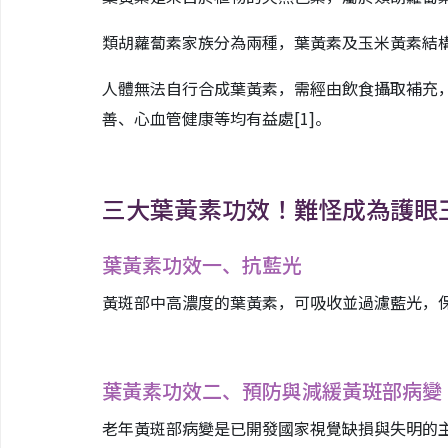
類胡蘿蔔素家族分為兩種，葉黃素及玉米黃素結
人體無法自行合成葉黃素，需經由飲食攝取補充
善、心血管健康等均有益處
[1]
。
三大葉黃素功效！難怪成為護眼
葉黃素功效一、抗藍光
黃斑部中高濃度的葉黃素，可吸收並過濾藍光，
葉黃素功效二、預防與減緩黃斑部病變
老年黃斑部病變是已開發國家視覺缺損與失明的