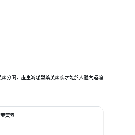
黃素分開，產生游離型葉黃素後才能於人體內運輸
型葉黃素