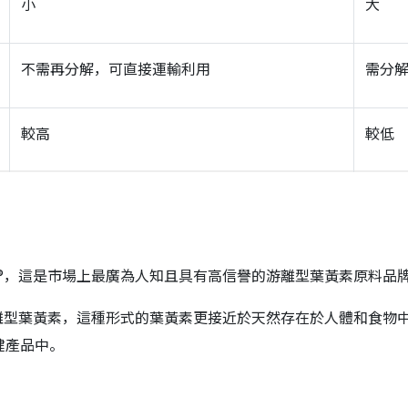
小
大
不需再分解，可直接運輸利用
需分
較高
較低
LO®，這是市場上最廣為人知且具有高信譽的游離型葉黃素原料品牌
取的游離型葉黃素，這種形式的葉黃素更接近於天然存在於人體和食
健產品中。