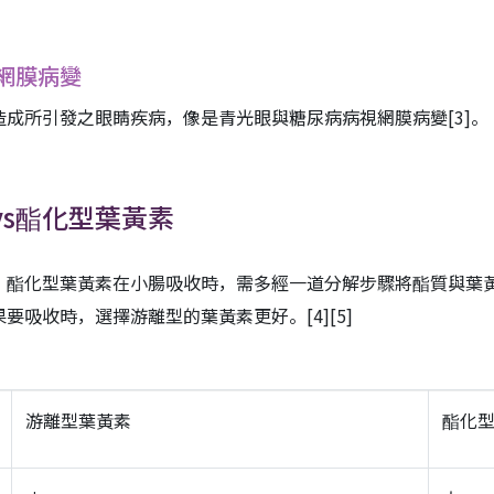
網膜病變
造成所引發之眼睛疾病，像是青光眼與糖尿病病視網膜病變
[3]
。
s酯化型葉黃素
，酯化型葉黃素在小腸吸收時，需多經一道分解步驟將酯質與葉
果要吸收時，選擇游離型的葉黃素更好。
[4]
[5]
游離型葉黃素
酯化