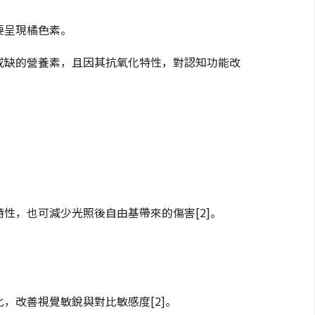
要呈現橘色素。
或缺的營養素，且因其抗氧化特性，對認知功能改
特性，也可減少光照後自由基帶來的傷害
[2]
。
化，改善視覺敏銳與對比敏感度
[2]
。