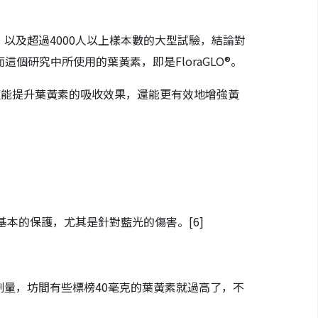
是追蹤6年，以及超過4000人以上樣本數的大型試驗，結論對
研究中所使用的葉黃素，即是FloraGLO®。
僅能提升葉黃素的吸收效果，還能更有效地增強黃
供基本的保護，尤其是針對藍光的傷害。
[6]
量，坊間有些標榜40毫克的葉黃素就過高了，不