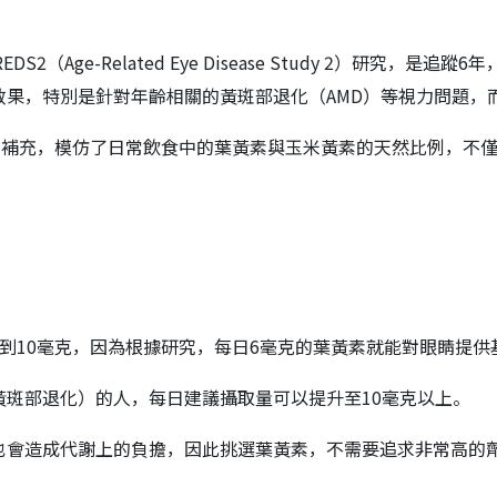
（Age-Related Eye Disease Study 2）研究，
，特別是針對年齡相關的黃斑部退化（AMD）等視力問題，而這個
同補充，模仿了日常飲食中的葉黃素與玉米黃素的天然比例，不
到10毫克，因為根據研究，每日6毫克的葉黃素就能對眼睛提
斑部退化）的人，每日建議攝取量可以提升至10毫克以上。
也會造成代謝上的負擔，因此挑選葉黃素，不需要追求非常高的劑