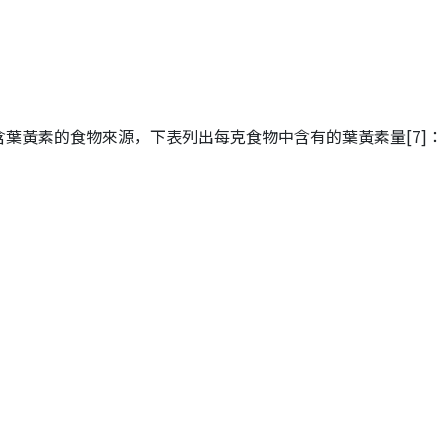
含葉黃素的食物來源，下表列出每克食物中含有的葉黃素量
[7]
：